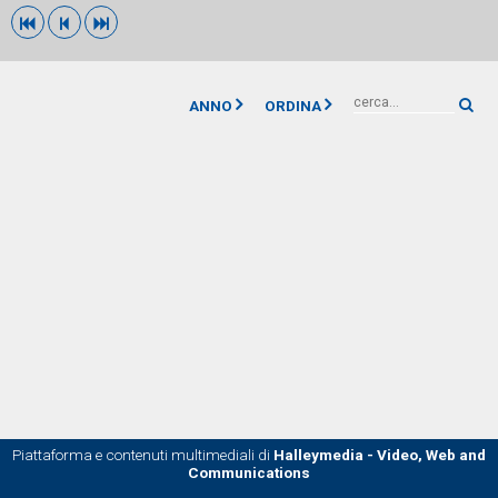



ANNO
ORDINA

Piattaforma e contenuti multimediali di
Halleymedia - Video, Web and
Communications